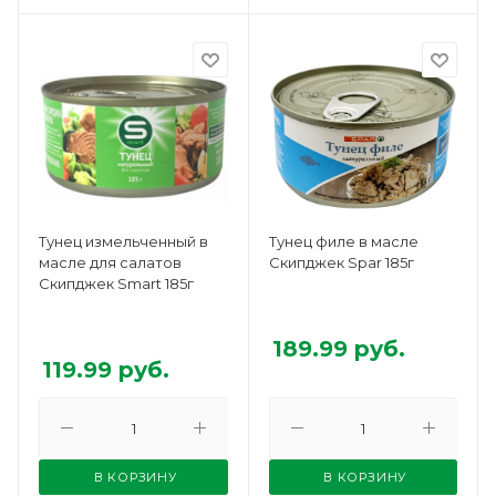
Тунец измельченный в
Тунец филе в масле
масле для салатов
Скипджек Spar 185г
Скипджек Smart 185г
189.99
руб.
119.99
руб.
В КОРЗИНУ
В КОРЗИНУ