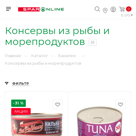
0
0,00
Консервы из рыбы и
морепродуктов
61
—
—
—
Главная
Каталог
Бакалея
Консервы из рыбы и морепродуктов
ФИЛЬТР
-31 %
АКЦИЯ