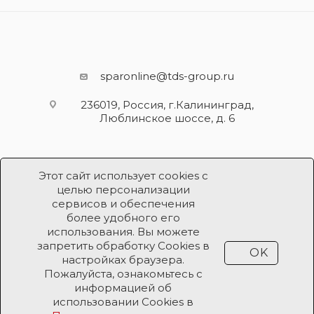
sparonline@tds-group.ru
236019, Россия, г.Калининград,
Люблинское шоссе, д. 6
Этот сайт использует cookies с
целью персонализации
сервисов и обеспечения
более удобного его
использования. Вы можете
Разработка и поддержка
запретить обработку Cookies в
OK
Продвижение проекта
ООО «Робот Икс»
настройках браузера.
Пожалуйста, ознакомьтесь с
информацией об
Все права защищены ООО «Робот Икс» 2026 ©
использовании Cookies в