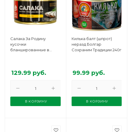
Салака За Родину
Килька балт (шпрот)
кусочки
неразд Болгар
бланшированные в
Сохраним Традиции 240г
масле ключ 185г
129.99
руб.
99.99
руб.
В КОРЗИНУ
В КОРЗИНУ