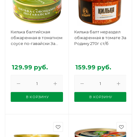
Килька балтийская
Килька балт нераздел
обжаренная в томатном
обжаренная в томате За
соусе по-гавайски За
Родину 270г ст/б
Родину 240г
129.99
руб.
159.99
руб.
В КОРЗИНУ
В КОРЗИНУ