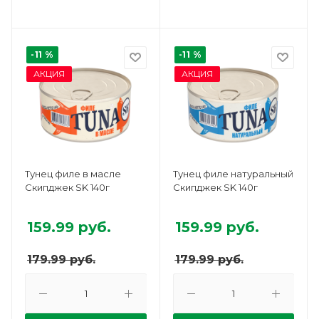
-11 %
-11 %
АКЦИЯ
АКЦИЯ
Тунец филе в масле
Тунец филе натуральный
Скипджек SK 140г
Скипджек SK 140г
159.99
руб.
159.99
руб.
179.99
руб.
179.99
руб.