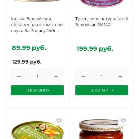
Килька Балтийская
Тунец филе натуральный
обжаренная в томатном
Эллоуфин SK 140г
соусе За Родину 240г
ключ
89.99
руб.
199.99
руб.
129.99
руб.
В КОРЗИНУ
В КОРЗИНУ