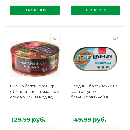
В КОРЗИНУ
В КОРЗИНУ
Килька балтийская н/р
Сардины балтийские из
обжаренная в томатном
салаки тушки
соусе Чили За Родину
бланшированной в
ключ 240г
масле За Родину ключ
175г
129.99
руб.
149.99
руб.