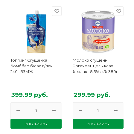
Топпинг Сгущёнка
Молоко сгущенн
Бомббар б/сах д/пак
Рогачевъ цельн/сах
240г БЗМЖ
безлакт 8,5% ж/б 380г
БЗМЖ
399.99
руб.
299.99
руб.
В КОРЗИНУ
В КОРЗИНУ