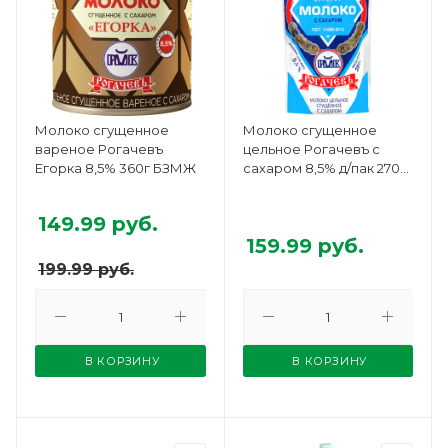
Молоко сгущенное
Молоко сгущенное
вареное Рогачевъ
цельное Рогачевъ с
Егорка 8,5% 360г БЗМЖ
сахаром 8,5% д/пак 270г
БЗМЖ
149.99
руб.
159.99
руб.
199.99
руб.
В КОРЗИНУ
В КОРЗИНУ