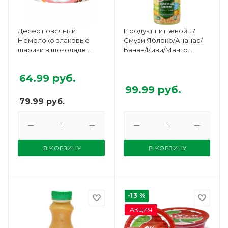
Десерт овсяный
Продукт питьевой J7
Немолоко злаковые
Смузи Яблоко/Ананас/
шарики в шоколаде
Банан/Киви/Манго
витамины/минералы
300мл
130г
64.99
руб.
99.99
руб.
79.99
руб.
В КОРЗИНУ
В КОРЗИНУ
-13 %
АКЦИЯ