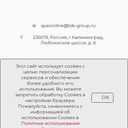
sparonline@tds-group.ru
236019, Россия, г.Калининград,
Люблинское шоссе, д. 6
Этот сайт использует cookies с
целью персонализации
сервисов и обеспечения
более удобного его
использования. Вы можете
Разработка и поддержка
запретить обработку Cookies в
OK
Продвижение проекта
ООО «Робот Икс»
настройках браузера.
Пожалуйста, ознакомьтесь с
информацией об
Все права защищены ООО «Робот Икс» 2026 ©
использовании Cookies в
Политике использования