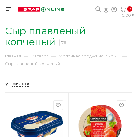
0
0,00
Сыр плавленый,
копченый
78
—
—
—
Главная
Каталог
Молочная продукция, сыры
Сыр плавленый, копченый
ФИЛЬТР