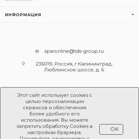
ИНФОРМАЦИЯ
sparonline@tds-group.ru
236019, Россия, г.Калининград,
Люблинское шоссе, д. 6
Этот сайт использует cookies с
целью персонализации
сервисов и обеспечения
более удобного его
использования. Вы можете
Разработка и поддержка
запретить обработку Cookies в
OK
Продвижение проекта
ООО «Робот Икс»
настройках браузера.
Пожалуйста, ознакомьтесь с