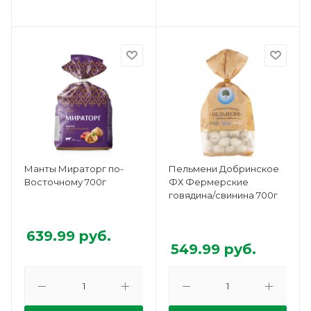
Манты Мираторг по-
Пельмени Добринское
Восточному 700г
ФХ Фермерские
говядина/свинина 700г
639.99
руб.
549.99
руб.