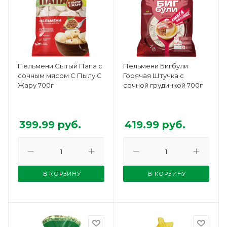
Пельмени Сытый Папа с
Пельмени Бигбули
сочным мясом С Пылу С
Горячая Штучка с
Жару 700г
сочной грудинкой 700г
399.99
руб.
419.99
руб.
В КОРЗИНУ
В КОРЗИНУ