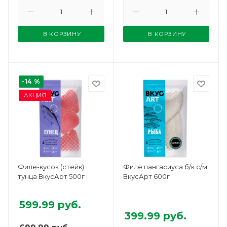
В КОРЗИНУ
В КОРЗИНУ
-14 %
АКЦИЯ
Филе-кусок (стейк)
Филе пангасиуса б/к с/м
тунца ВкусАрт 500г
ВкусАрт 600г
599.99
руб.
399.99
руб.