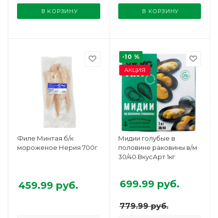
В КОРЗИНУ
В КОРЗИНУ
-10 %
АКЦИЯ
Филе Минтая б/к
Мидии голубые в
мороженое Нерия 700г
половине раковины в/м
30/40 ВкусАрт 1кг
699.99
руб.
459.99
руб.
779.99
руб.