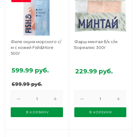
Филе окуня морского с/
Фарш минтая б/к с/м
м с кожей Fish&More
Бореалис 300г
500г
599.99
руб.
229.99
руб.
699.99
руб.
В КОРЗИНУ
В КОРЗИНУ