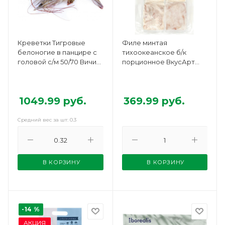
Креветки Тигровые
Филе минтая
белоногие в панцире с
тихоокеанское б/к
головой с/м 50/70 Вичи
порционное ВкусАрт
вес
400г
1049.99
руб.
369.99
руб.
Средний вес за шт: 0.3
В КОРЗИНУ
В КОРЗИНУ
-14 %
АКЦИЯ