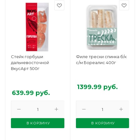
Стейк горбуши
Филе трески спинка б/к
дальневосточной
с/м Бореалис 400г
ВкусАрт 500г
1399.99
руб.
639.99
руб.
В КОРЗИНУ
В КОРЗИНУ