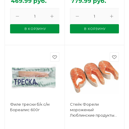
469.99
руб.
779.99
руб.
В КОРЗИНУ
В КОРЗИНУ
Филе трески б/к с/м
Стейк Форели
Бореалис 600г
мороженый
Люблинские продукты
вес