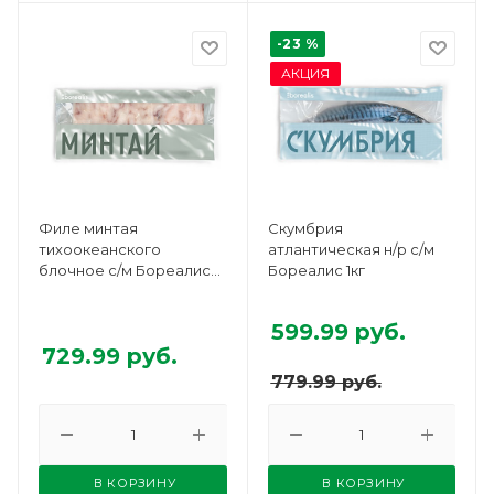
-23 %
АКЦИЯ
Филе минтая
Скумбрия
тихоокеанского
атлантическая н/р с/м
блочное с/м Бореалис
Бореалис 1кг
750г
599.99
руб.
729.99
руб.
779.99
руб.
В КОРЗИНУ
В КОРЗИНУ