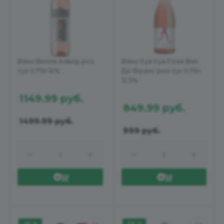
Вино Вилла Алвор роз
Вино Куа Куа Розе Вин
сух 0,75л 12%
Де Франс роз сух 0,75л
12,5%
1149.99
руб.
849.99
руб.
1499.99
руб.
999
руб.