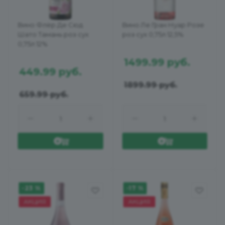
Вино Флёр Де Сюд
Вино Ле Гран Нуар Розе
Шато Тамань роз сух
роз сух 0,75л 12,5%
0,75л 12%
1499.99
руб.
449.99
руб.
1899.99
руб.
659.99
руб.
-23 %
-17 %
АКЦИЯ
АКЦИЯ