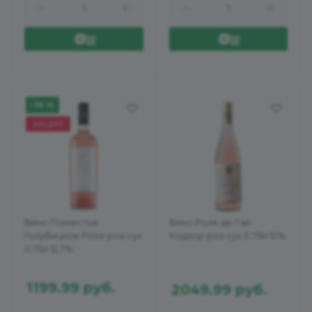
-16 %
АКЦИЯ
Вино Поместье
Вино Розе де Гай-
Голубицкое Розе роз сух
Кодзор роз сух 0,75л 12%
0,75л 12,7%
1199.99
руб.
2049.99
руб.