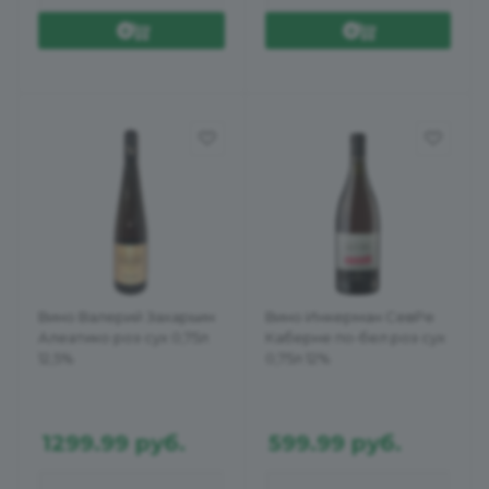
Вино Валерий Захарьин
Вино Инкерман СевРе
Алеатико роз сух 0,75л
Каберне по-бел роз сух
12,5%
0,75л 12%
1299.99
руб.
599.99
руб.