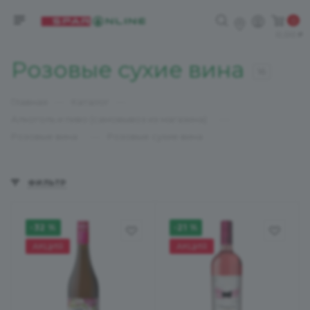
0
0,00
Розовые сухие вина
16
—
—
Главная
Каталог
—
Алкоголь и пиво (самовывоз из магазина)
—
Розовые вина
Розовые сухие вина
ФИЛЬТР
-32 %
-21 %
АКЦИЯ
АКЦИЯ