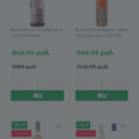
Вино Жозе Питейра роз
Вино Ноэми Верно Сира
сух 0,75л 12,5%
Розе роз сух 0,75л 12%
849.99
руб.
949.99
руб.
1099
руб.
1149.99
руб.
-23 %
-15 %
АКЦИЯ
АКЦИЯ