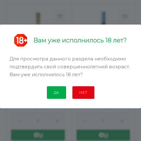
Вам уже исполнилось 18 лет?
Для просмотра данного раздела необходимо
подтвердить свой совершеннолетний возраст.
Вино Кастильо Санта
Вино Сао Браз Колейта
Барбара Розе роз сух
Эспесиаль роз сух 0,75л
Вам уже исполнилось 18 лет?
0,75л 12%
12,5%
ДА
НЕТ
799.99
руб.
829.99
руб.