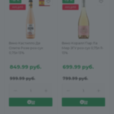
-15 %
-13 %
АКЦИЯ
АКЦИЯ
Вино Кастилло Де
Вино Коралл Пар Ла
Олите Розе роз сух
Мер ЗГУ роз сух 0,75л 11-
0,75л 13%
13%
849.99
руб.
699.99
руб.
999.99
руб.
799.99
руб.