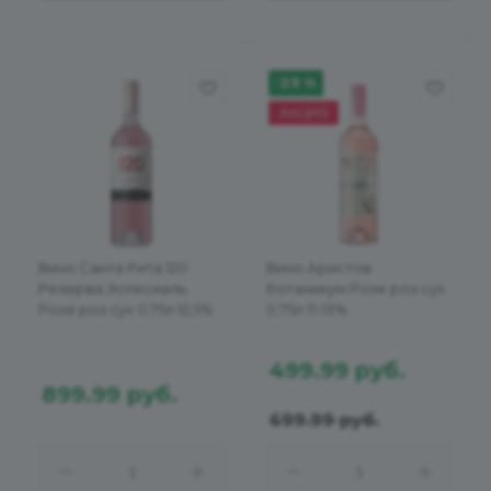
-29 %
АКЦИЯ
Вино Санта Рита 120
Вино Аристов
Резерва Эспесиаль
Ботаникум Розе роз сух
Розе роз сух 0,75л 12,5%
0,75л 11-13%
499.99
руб.
899.99
руб.
699.99
руб.