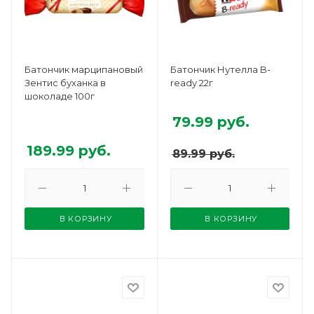
Батончик марципановый
Батончик Нутелла B-
Зентис буханка в
ready 22г
шоколаде 100г
79.99
руб.
189.99
руб.
89.99
руб.
В КОРЗИНУ
В КОРЗИНУ