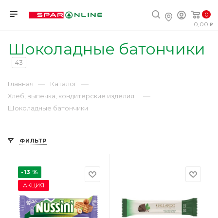
0
0,00
Шоколадные батончики
43
—
—
Главная
Каталог
—
Хлеб, выпечка, кондитерские изделия
Шоколадные батончики
ФИЛЬТР
-13 %
АКЦИЯ