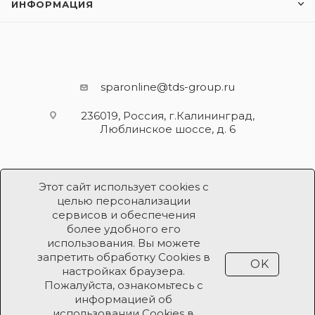
ИНФОРМАЦИЯ
sparonline@tds-group.ru
236019, Россия, г.Калининград,
Люблинское шоссе, д. 6
Этот сайт использует cookies с
целью персонализации
сервисов и обеспечения
более удобного его
использования. Вы можете
Разработка и поддержка
запретить обработку Cookies в
OK
Продвижение проекта
ООО «Робот Икс»
настройках браузера.
Пожалуйста, ознакомьтесь с
информацией об
Все права защищены ООО «Робот Икс» 2026 ©
использовании Cookies в