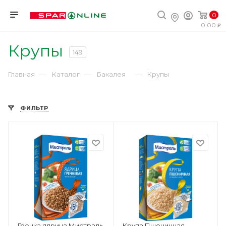
0
0,00
Крупы
149
—
—
—
Главная
Каталог
Бакалея
Крупы
ФИЛЬТР
Гречка ядрица Мистраль
Крупа Пшеничная