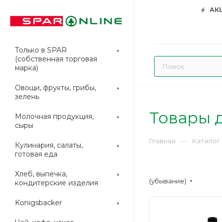
АК
Только в SPAR
(собственная торговая
марка)
Овощи, фрукты, грибы,
зелень
Товары д
Молочная продукция,
сыры
—
Главная
Каталог
Кулинария, салаты,
готовая еда
Хлеб, выпечка,
(убывание)
кондитерские изделия
Konigsbacker