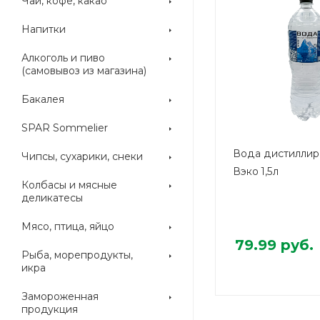
Чай, кофе, какао
Напитки
Алкоголь и пиво
(самовывоз из магазина)
Бакалея
SPAR Sommelier
Вода дистиллир
Чипсы, сухарики, снеки
Вэко 1,5л
Колбасы и мясные
деликатесы
Мясо, птица, яйцо
79.99
руб.
Рыба, морепродукты,
икра
Замороженная
продукция