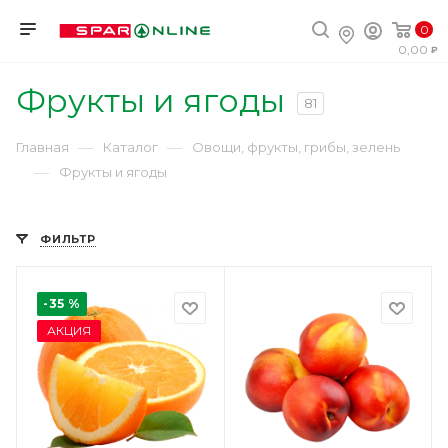
0
0,00
Фрукты и ягоды
81
—
—
Главная
Каталог
Овощи, фрукты, грибы, зелень
—
Фрукты и ягоды
ФИЛЬТР
-35 %
АКЦИЯ