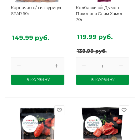
Карпаччо с/в из курицы
Колбаски с/к Дымов
SPAR 50г
Пиколини Слим Хамон
70г
119.99
руб.
149.99
руб.
139.99
руб.
В КОРЗИНУ
В КОРЗИНУ