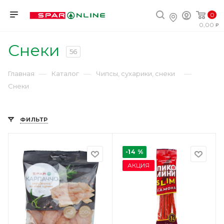
0
0,00
Снеки
56
—
—
—
Главная
Каталог
Чипсы, сухарики, снеки
Снеки
ФИЛЬТР
-14 %
АКЦИЯ