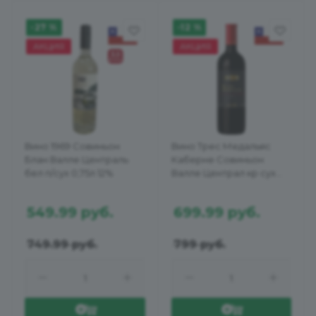
-27 %
-12 %
АКЦИЯ
АКЦИЯ
Вино 1969 Совиньон
Вино Трес Медальяс
Блан Валле Централь
Каберне Совиньон
бел п/сух 0,75л 12%
Валле Централ кр сух
0,75л 13%
549.99
руб.
699.99
руб.
749.99
руб.
799
руб.