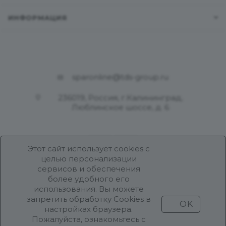
ИНФОРМАЦИЯ
sparonline@tds-group.ru
236019, Россия, г.Калининград,
Люблинское шоссе, д. 6
Этот сайт использует cookies с
целью персонализации
сервисов и обеспечения
более удобного его
использования. Вы можете
Разработка и поддержка
запретить обработку Cookies в
OK
Продвижение проекта
ООО «Робот Икс»
настройках браузера.
Пожалуйста, ознакомьтесь с