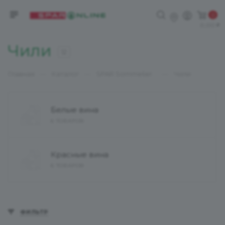
0
0,00
Чили
12
—
—
—
Главная
Каталог
SPAR Sommelier
Чили
Белые вина
6 ТОВАРОВ
Красные вина
6 ТОВАРОВ
ФИЛЬТР