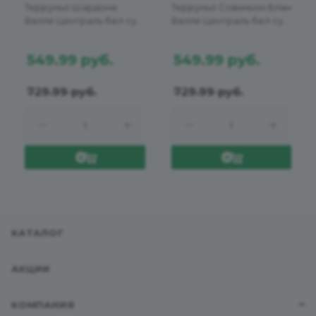
Терруньо Шардоне
Терруньо Совиньон Блан
Валле Централь бел сух
Валле Централь бел сух
0,75л 12,5%
0,75л 12,0%
549.99
руб.
549.99
руб.
729.99
руб.
729.99
руб.
КАТАЛОГ
АКЦИИ
КОМПАНИЯ