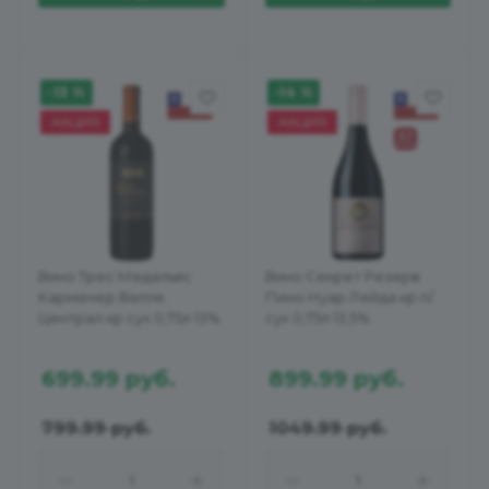
-13 %
-14 %
АКЦИЯ
АКЦИЯ
Вино Трес Медальяс
Вино Секрет Резерв
Карменер Валле
Пино Нуар Лейда кр п/
Централ кр сух 0,75л 13%
сух 0,75л 13,5%
699.99
руб.
899.99
руб.
799.99
руб.
1049.99
руб.