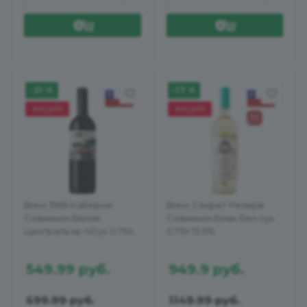
-21 %
-17 %
АКЦИЯ
АКЦИЯ
Вино 1969 Каберне
Вино Секрет Резерв
Совиньон Валле
Совиньон Блан бел сух
Централь кр п/сух 0,75л
0,75л 13,5%
12%
549.99
руб.
949.9
руб.
699.99
руб.
1149.99
руб.