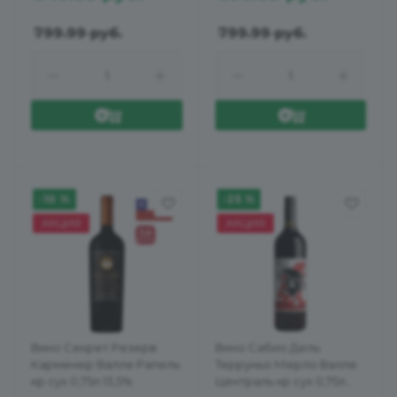
799.99
руб.
799.99
руб.
-10 %
-25 %
АКЦИЯ
АКЦИЯ
Вино Секрет Резерв
Вино Сабио Дель
Карменер Валле Рапель
Терруньо Мерло Валле
кр сух 0,75л 13,5%
Централь кр сух 0,75л