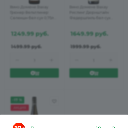
Вино Домене Вахау
Вино Домене Вахау
Грюнер Вельтлинер
Рислинг Дюрнштайн
Селекшн бел сух 0,75л
Федершпиль бел сух
13%
0,75л 12%
1249.99
руб.
1649.99
руб.
1499.99
руб.
1999.99
руб.
-17 %
АКЦИЯ