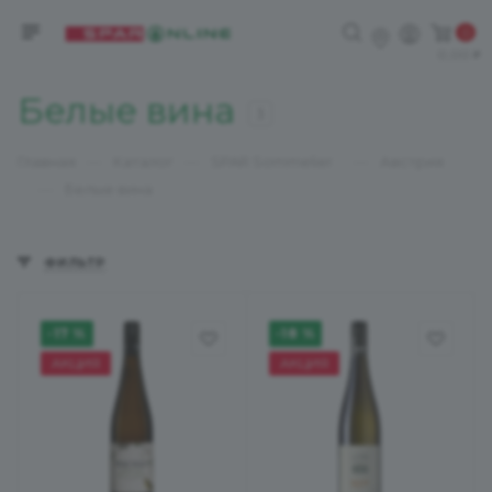
0
0,00
Белые вина
3
—
—
—
Главная
Каталог
SPAR Sommelier
Австрия
—
Белые вина
ФИЛЬТР
-17 %
-18 %
АКЦИЯ
АКЦИЯ