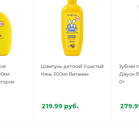
кое
Шампунь детский Ушастый
Зубная п
00мл
Нянь 200мл Витамин
Джуси 3
атором
0+
219.99
руб.
279.9