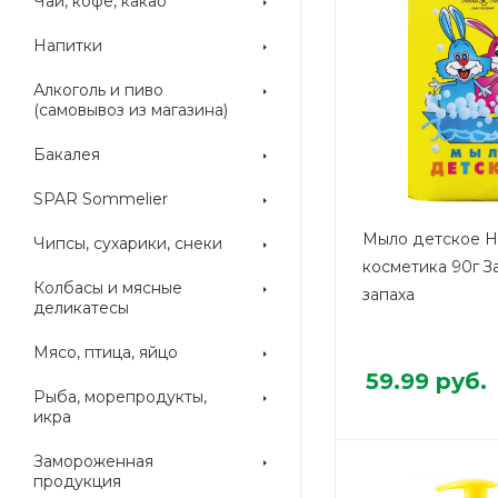
Чай, кофе, какао
Напитки
Алкоголь и пиво
(самовывоз из магазина)
Бакалея
SPAR Sommelier
Мыло детское Н
Чипсы, сухарики, снеки
косметика 90г З
Колбасы и мясные
запаха
деликатесы
Мясо, птица, яйцо
59.99
руб.
Рыба, морепродукты,
икра
Замороженная
продукция