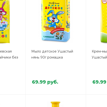
евская
Мыло детское Ушастый
Крем-мы
айчики без
нянь 90г ромашка
Ушастый
69.99
руб.
69.99