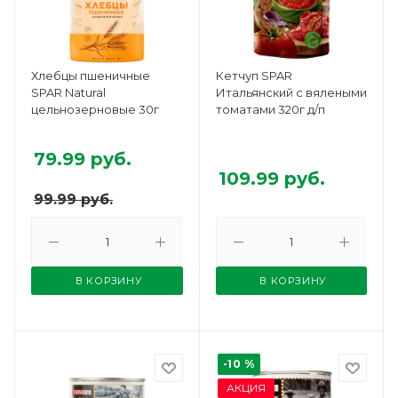
Хлебцы пшеничные
Кетчуп SPAR
SPAR Natural
Итальянский с вялеными
цельнозерновые 30г
томатами 320г д/п
79.99
руб.
109.99
руб.
99.99
руб.
В КОРЗИНУ
В КОРЗИНУ
-10 %
АКЦИЯ