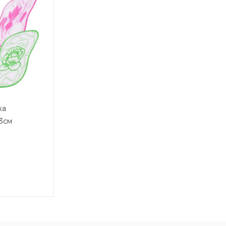
ка
3см