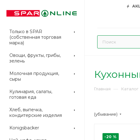
АК
Только в SPAR
(собственная торговая
марка)
Овощи, фрукты, грибы,
зелень
Кухонны
Молочная продукция,
сыры
—
Главная
Каталог
Кулинария, салаты,
готовая еда
Хлеб, выпечка,
(убывание)
кондитерские изделия
Konigsbacker
-20 %