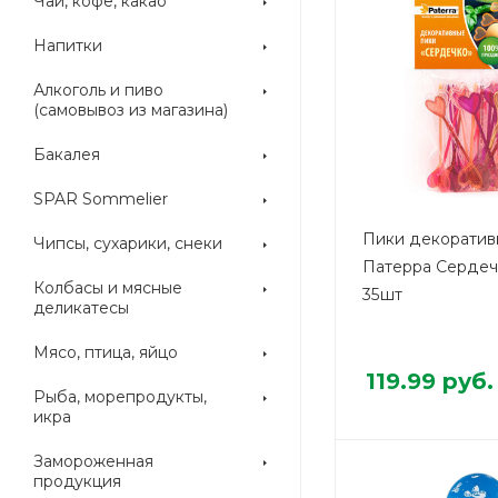
Чай, кофе, какао
Напитки
Алкоголь и пиво
(самовывоз из магазина)
Бакалея
SPAR Sommelier
Пики декоратив
Чипсы, сухарики, снеки
Патерра Сердеч
Колбасы и мясные
35шт
деликатесы
Мясо, птица, яйцо
119.99
руб.
Рыба, морепродукты,
икра
Замороженная
продукция