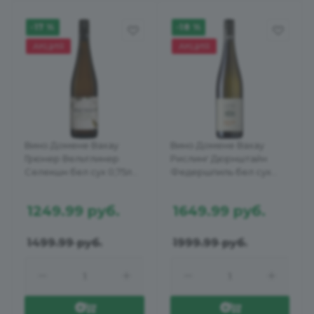
-17 %
-18 %
АКЦИЯ
АКЦИЯ
Вино Домене Вахау
Вино Домене Вахау
Грюнер Вельтлинер
Рислинг Дюрнштайн
Селекшн бел сух 0,75л
Федершпиль бел сух
13%
0,75л 12%
1249.99
руб.
1649.99
руб.
1499.99
руб.
1999.99
руб.