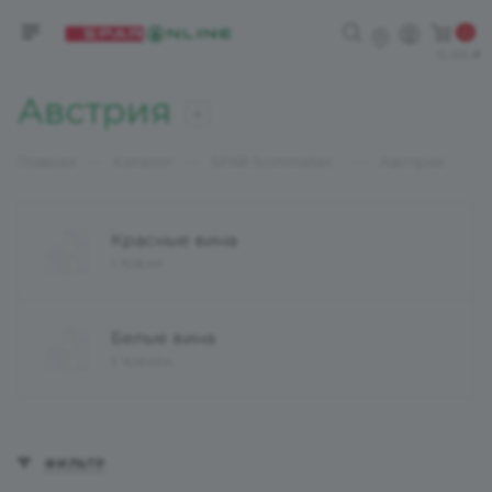
0
0,00
Австрия
4
—
—
—
Главная
Каталог
SPAR Sommelier
Австрия
Красные вина
1 ТОВАР
Белые вина
3 ТОВАРА
ФИЛЬТР