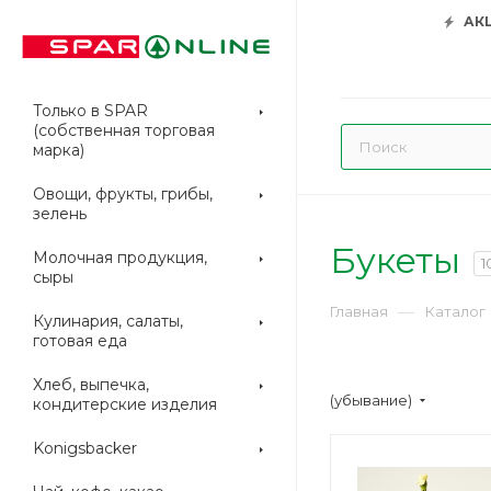
АК
Только в SPAR
(собственная торговая
марка)
Овощи, фрукты, грибы,
зелень
Букеты
Молочная продукция,
1
сыры
—
Главная
Каталог
Кулинария, салаты,
готовая еда
Хлеб, выпечка,
(убывание)
кондитерские изделия
Konigsbacker