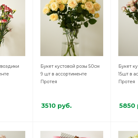
гвоздики
Букет кустовой розы 50см
Букет ку
енте
9 шт в ассортименте
15шт в а
Протея
Протея
3510
руб.
5850