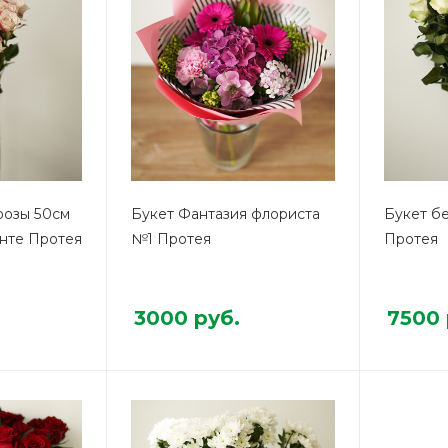
розы 50см
Букет Фантазия флориста
Букет б
енте Протея
№1 Протея
Протея
3000
руб.
7500